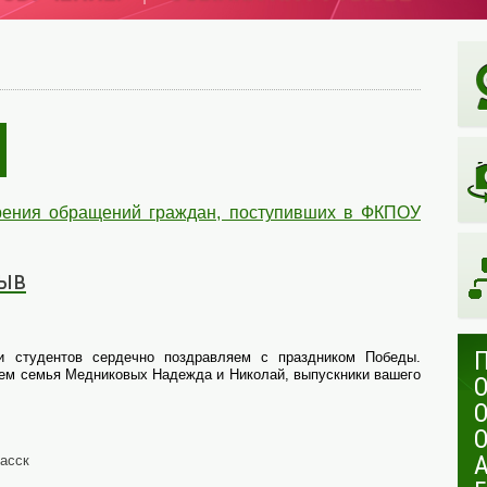
рения обращений граждан, поступивших в ФКПОУ
зыв
 и студентов сердечно поздравляем с праздником Победы.
ием семья Медниковых Надежда и Николай, выпускники вашего
касск