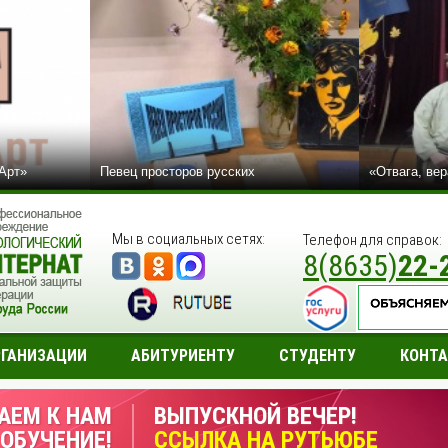
сАрт»
Певец просторов русских
«Отвага, вер
Мы в социальных сетях:
Телефон для справок:
8(8635)
22-
РГАНИЗАЦИИ
АБИТУРИЕНТУ
СТУДЕНТУ
КОНТ
АЕМ К НАМ
ВЫПУСКНОЙ ВЕЧЕР!
 ОБУЧЕНИЕ!
ССЫЛКА НА РУТЬЮБЕ