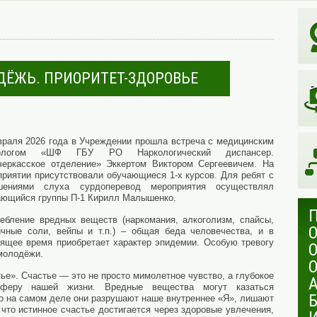
ЛОДЁЖЬ. ПРИОРИТЕТ-ЗДОРОВЬЕ
враля 2026 года в Учреждении прошла встреча с медицинским
хологом «ШФ ГБУ РО Наркологический диспансер.
черкасское отделение» Эккертом Виктором Сергеевичем. На
риятии присутствовали обучающиеся 1-х курсов. Для ребят с
шениями слуха сурдоперевод мероприятия осуществлял
ающийся группы П-1 Кирилл Малышенко.
ребление вредных веществ (наркомания, алкоголизм, спайсы,
ичные соли, вейпы и т.п.) – общая беда человечества, и в
оящее время приобретает характер эпидемии. Особую тревогу
 молодёжи.
ье». Счастье — это не просто мимолетное чувство, а глубокое
сферу нашей жизни. Вредные вещества могут казаться
о на самом деле они разрушают наше внутреннее «Я», лишают
что истинное счастье достигается через здоровые увлечения,