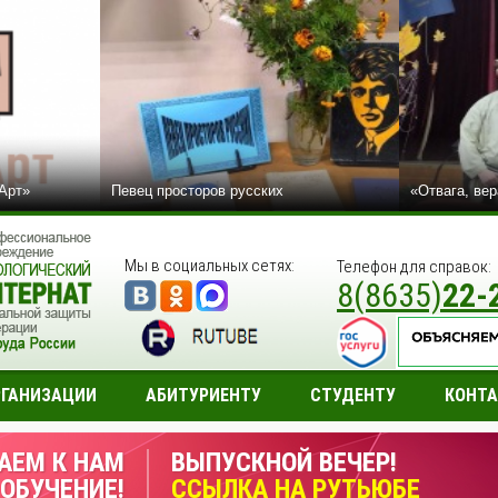
сАрт»
Певец просторов русских
«Отвага, вер
Мы в социальных сетях:
Телефон для справок:
8(8635)
22-
РГАНИЗАЦИИ
АБИТУРИЕНТУ
СТУДЕНТУ
КОНТ
АЕМ К НАМ
ВЫПУСКНОЙ ВЕЧЕР!
 ОБУЧЕНИЕ!
ССЫЛКА НА РУТЬЮБЕ