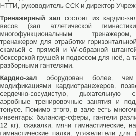
НТТИ, руководитель ССК и директор Учреж
Тренажерный зал
состоит из кардио-за
весов (зал атлетической гимнастик
многофункциональным тренажером,
тренажером для отработки горизонтальной
скамьей с прямой и W-образной штангой
боксерской грушей и подвесом для неё, а та
разборными гантелями.
Кардио-зал
оборудован более, чем
модификациями кардиотранежеров, поз
сердечно-сосудистую, дыхательную 
аэробные тренировочные занятия и по
тонусе. Помимо этого, в зале есть много
инвентарь: балансир-сферы, гантели разли
12 кг), скакалки, мячи гимнастические, 
гимнастические палки, утяжелители для р