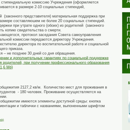
в стипендиальную комиссию Учреждения (оформляется
ивается в размере 2-10 социальных стипендий,
ей (законного представителя) материальная поддержка при
размере составляюшем не более 20 социальных стипендий.
ержки при утрате одного (обоих) из родителей (законного
ь копию свидетельства о смерти.
чающегося, протокол заседания Совета самоуправления
иальной комиссии передаются директору Учреждения.
стителю директора по воспитательной работе и социальной
его приказа.
 – не позднее 30 дней со дня обращения.
ении и дополнительных гарантиях по социальной поддержке
ия родителей, при получении профессионального образования
1,6 Мб)
общежития 2127,2 кв/м. Количество мест для проживания в
тудентов - 180 человек. Проживание осуществляется на
нии.
 общежитии имеются элементы доступной среды: кнопка
риентации и таблички с названиями, выпоненными шрифтом
mb)