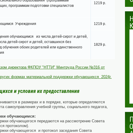
сионального образования (программам
1219 р.
щих, программам подготовки специалистов
ающимся Учреждения
1219 р.
ения обучающимся из числа детей-сирот и детей,
сла детей-сирот и детей, оставшихся без
1829 р.
д обучения обоих родителей или единственного
ния
азом директора ФКПОУ "НТТИ" Минтруда России №316 от
других формах материальной поддержки обучающихся 2024г.
ихся и условия их предоставления
ивается в размерах и в порядке, которые определяются
а самоуправления учебной группы, социального педагога,
жки обучающимся:
ержки обучающегося передаются на рассмотрение Совета
ся протоколом).
ержки обучающегося и протокол заседания Совета