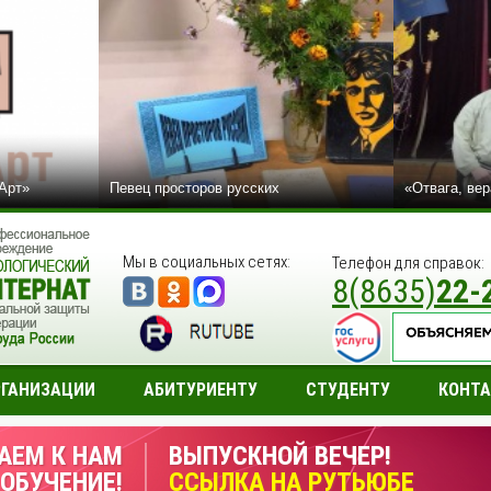
сАрт»
Певец просторов русских
«Отвага, вер
Мы в социальных сетях:
Телефон для справок:
8(8635)
22-
РГАНИЗАЦИИ
АБИТУРИЕНТУ
СТУДЕНТУ
КОНТ
АЕМ К НАМ
ВЫПУСКНОЙ ВЕЧЕР!
 ОБУЧЕНИЕ!
ССЫЛКА НА РУТЬЮБЕ