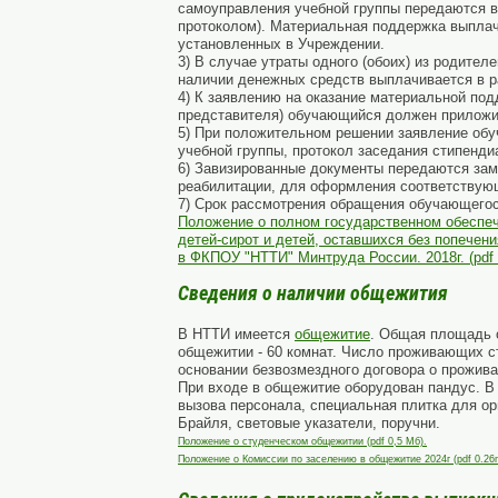
самоуправления учебной группы передаются 
протоколом). Материальная поддержка выплач
установленных в Учреждении.
3)
В случае утраты одного (обоих) из родител
наличии денежных средств выплачивается в 
4)
К заявлению на оказание материальной подд
представителя) обучающийся должен приложит
5)
При положительном решении заявление обу
учебной группы, протокол заседания стипенд
6)
Завизированные документы передаются заме
реабилитации, для оформления соответствующ
7)
Срок рассмотрения обращения обучающегося
Положение о полном государственном обеспеч
детей-сирот и детей, оставшихся без попечен
в ФКПОУ "НТТИ" Минтруда России. 2018г. (pdf 
Сведения о наличии общежития
В НТТИ имеется
общежитие
. Общая площадь 
общежитии - 60 комнат. Число проживающих с
основании безвозмездного договора о прожива
При входе в общежитие оборудован пандус. В
вызова персонала, специальная плитка для о
Брайля, световые указатели, поручни.
Положение о студенческом общежитии (pdf 0,5 Мб).
Положение о Комиссии по заселению в общежитие 2024г (pdf 0.26