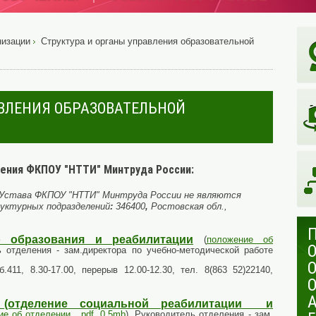
низации
Структура и органы управления образовательной
АВЛЕНИЯ ОБРАЗОВАТЕЛЬНОЙ
ения ФКПОУ "НТТИ" Минтруда России:
0 Устава ФКПОУ "НТТИ" Минтруда России не являются
уктурных подразделений
:
346400
,
Ростовская обл.,
о образования и реабилитации
(
положение об
ь отделения - зам.директора по учебно-методической работе
б.411, 8.30-17.00, перерыв 12.00-12.30, тел. 8(863 52)22140,
е (отделение социальной реабилитации и
е об отделении , pdf, 0.5mb
). Руководитель отделения - зам.