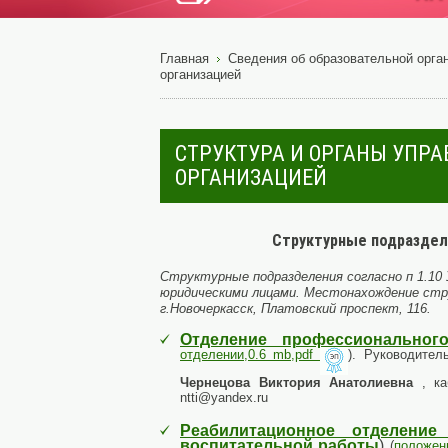
Главная
Сведения об образовательной орга
организацией
СТРУКТУРА И ОРГАНЫ УПР
ОРГАНИЗАЦИЕЙ
Структурные подраздел
Структурные подразделения согласно п 1.1
юридическими лицами. Местонахождение стр
г.Новочеркасск, Платовский проспект, 116.
Отделение профессиональног
отделении,0.6 mb,pdf
). Руководител
Чернецова Виктория Анатолиевна
, ка
ntti@yandex.ru
Реабилитационное отделени
воспитательной работы
)
(
положени