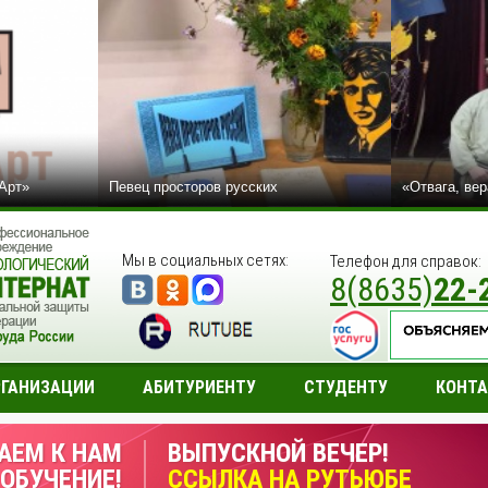
сАрт»
Певец просторов русских
«Отвага, вер
Мы в социальных сетях:
Телефон для справок:
8(8635)
22-
РГАНИЗАЦИИ
АБИТУРИЕНТУ
СТУДЕНТУ
КОНТ
АЕМ К НАМ
ВЫПУСКНОЙ ВЕЧЕР!
 ОБУЧЕНИЕ!
ССЫЛКА НА РУТЬЮБЕ