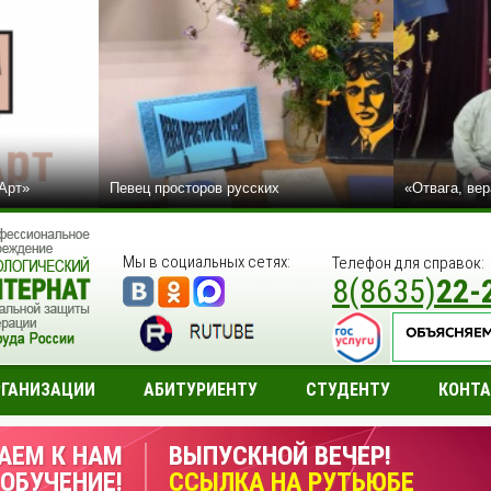
сАрт»
Певец просторов русских
«Отвага, вер
Мы в социальных сетях:
Телефон для справок:
8(8635)
22-
РГАНИЗАЦИИ
АБИТУРИЕНТУ
СТУДЕНТУ
КОНТ
АЕМ К НАМ
ВЫПУСКНОЙ ВЕЧЕР!
 ОБУЧЕНИЕ!
ССЫЛКА НА РУТЬЮБЕ