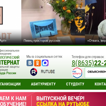
сАрт»
Певец просторов русских
«Отвага, вер
Мы в социальных сетях:
Телефон для справок:
8(8635)
22-
РГАНИЗАЦИИ
АБИТУРИЕНТУ
СТУДЕНТУ
КОНТ
АЕМ К НАМ
ВЫПУСКНОЙ ВЕЧЕР!
 ОБУЧЕНИЕ!
ССЫЛКА НА РУТЬЮБЕ