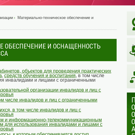
низации
Материально-техническое обеспечение и
Е ОБЕСПЕЧЕНИЕ И ОСНАЩЕННОСТЬ
ССА
бинетов, объектов для проведения практических
а
,
средств обучения и воспитания
, в том числе
ия инвалидами и лицами с ограниченными
азовательной организации инвалидов и лиц с
оровья
ом числе инвалидов и лиц с ограниченными
хся, в том числе инвалидов и лиц с
оровья
ам и информационно-телекоммуникационным
ым для использования инвалидами и лицами с
оровья
рсы, к которым обеспечивается доступ